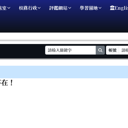
處室
校務行政
評鑑網站
學習園地
Engli
search
帳號
域
存在！