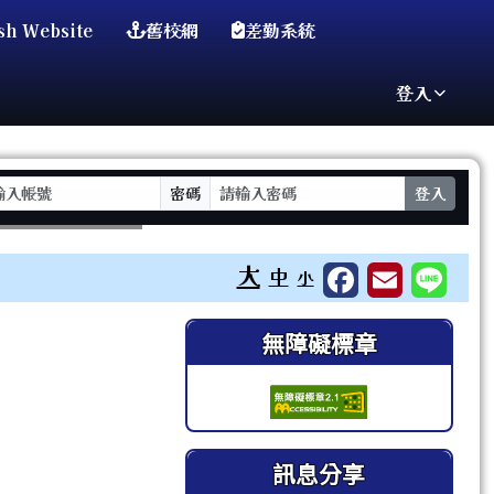
sh Website
舊校網
差勤系統
登入
密碼
登入
⏸
大
中
小
右邊區域內容
無障礙標章
訊息分享