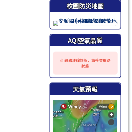
校園防災地圖
此圖為安順國小校園防災地圖（
AQI空氣品質
⚠️ 網路連線錯誤，請檢查網路
狀態
天氣預報