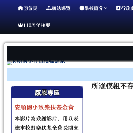
臺南市安順國小
導覽列
跳至主內容區
回首頁
網站導覽
學校簡介
行政
110周年校慶
工具列
頁尾區域
主內容區
所選模組不
左邊區域內容
感恩專區
安順國小致樂扶基金會
本影片為致謝影片，用以表
達本校對樂扶基金會長期支