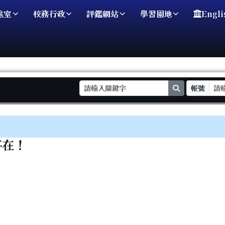
處室
校務行政
評鑑網站
學習園地
Engli
search
帳號
域
存在！