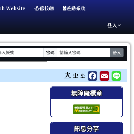
sh Website
舊校網
差勤系統
登入
密碼
登入
⏸
大
中
小
右邊區域內容
無障礙標章
訊息分享