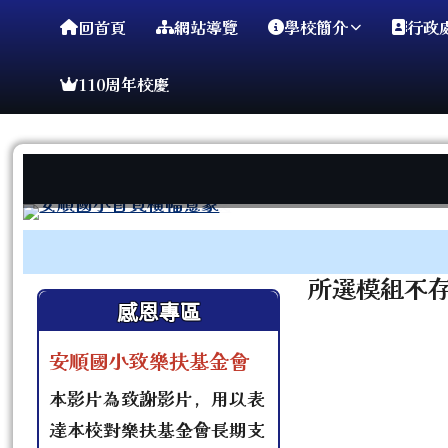
臺南市安順國小
導覽列
跳至主內容區
回首頁
網站導覽
學校簡介
行政
110周年校慶
工具列
頁尾區域
主內容區
所選模組不
左邊區域內容
感恩專區
安順國小致樂扶基金會
本影片為致謝影片，用以表
達本校對樂扶基金會長期支