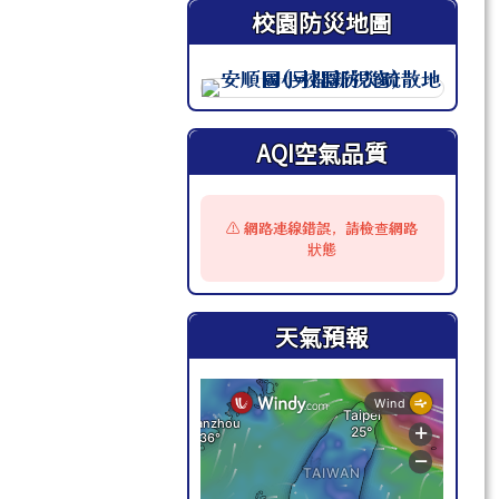
校園防災地圖
此圖為安順國小校園防災地圖（
AQI空氣品質
⚠️ 網路連線錯誤，請檢查網路
狀態
天氣預報