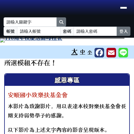
臺南市安順國小
導覽列
跳至主內容區
search
帳號
密碼
登入
工具列
⏸
大
中
小
頁尾區域
主內容區域
所選模組不存在！
左邊區域內容
感恩專區
安順國小致樂扶基金會
本影片為致謝影片，用以表達本校對樂扶基金會長
期支持弱勢學子的感謝。
以下影片為上述文字內容的影音呈現版本。