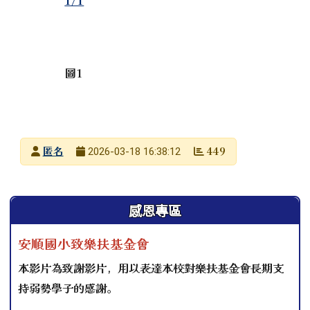
圖1
發布者
匿名
449
2026-03-18 16:38:12
發布日期
瀏覽次數
左邊區域內容
感恩專區
安順國小致樂扶基金會
本影片為致謝影片，用以表達本校對樂扶基金會長期支
持弱勢學子的感謝。