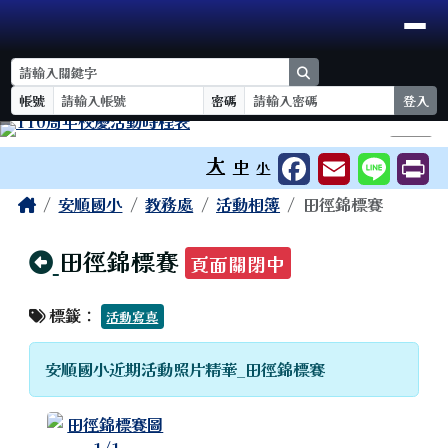
臺南市安順國小
導覽列
跳至主內容區
search
帳號
密碼
登入
工具列
⏸
大
中
小
頁尾區域
主內容區域
Home
安順國小
教務處
活動相簿
田徑錦標賽
回上頁
田徑錦標賽
頁面關閉中
標籤：
活動寫真
安順國小近期活動照片精華_田徑錦標賽