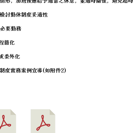
情形，加班後應給予適當之休息，並適時關懷，避免超
hool.aspx?sch=213626
hool.aspx?sch=213626
檢討勤休制度妥適性
hool.aspx?sch=213626
非必要勤務
hool.aspx?sch=213626
政院人事行政總處辦理之全國公教員工旅遊平安卡優惠 方案
hool.aspx?sch=213626
程簡化
hool.aspx?sch=213626
或委外化
制度實務案例宣導(如附件2)