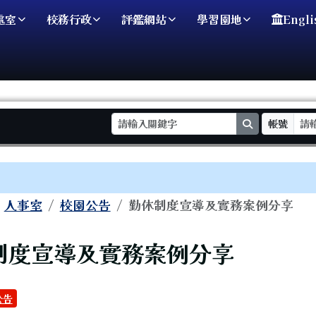
處室
校務行政
評鑑網站
學習園地
Engli
search
帳號
域
人事室
校園公告
勤休制度宣導及實務案例分享
頁
制度宣導及實務案例分享
公告