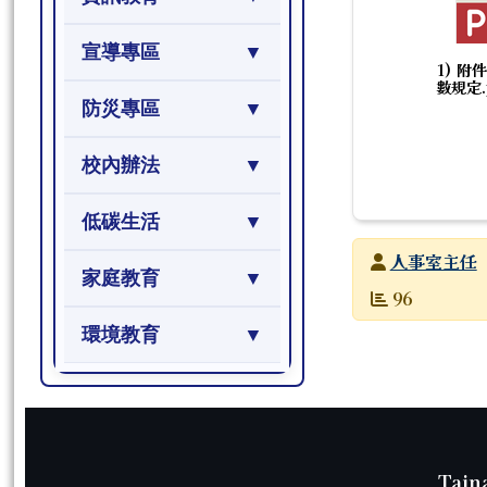
宣導專區
1) 附
數規定.
防災專區
校內辦法
低碳生活
發布者
人事室主任
家庭教育
發布日期
瀏覽次數
96
環境教育
頁尾區域內容
Tain