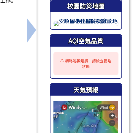
時工作。
校園防災地圖
此圖為安順國小校園防災地圖（
，115年至118年經公開徵選由富邦產物保險股份有限
下一筆：禁止性騷擾公開揭示
AQI空氣品質
⚠️ 網路連線錯誤，請檢查網路
狀態
天氣預報