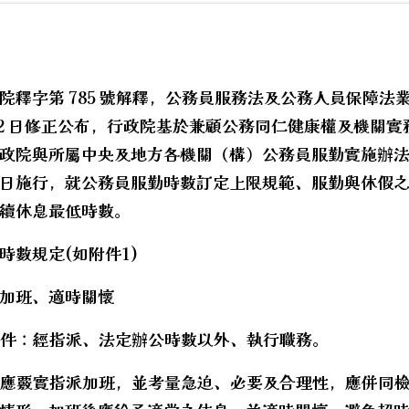
院釋字第 785 號解釋，公務員服務法及公務人員保障法業於
月 22 日修正公布，行政院基於兼顧公務同仁健康權及機關
政院與所屬中央及地方各機關（構）公務員服勤實施辦法」
月 1 日施行，就公務員服勤時數訂定上限規範、服勤與休假
續休息最低時數。
代閱讀內容。
時數規定(如附件1)
加班、適時關懷
要件：經指派、法定辦公時數以外、執行職務。
管應覈實指派加班，並考量急迫、必要及合理性，應併同
hool.aspx?sch=213626