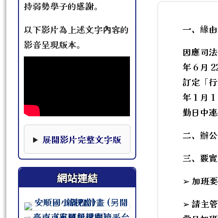
持弱勢學子的感謝。
一、緣由
以下影片為上述文字內容的
影音呈現版本。
因應司法
年 6 
訂定「行
年 1 
勤日中連
本影片下方提供完整文字版，可作為影片資訊的替
二、辦公
展開影片完整文字版
三、覈實
網站連結
➢ 加班
➢ 請主
連至 http://course.tn.edu.tw/sc