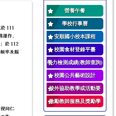
營養午餐
學校行事曆
 111
實務運作，
安順國小校本課程
於 112
校園食材登錄平臺
之頻率及服
學力檢測成績(教師查詢)
校園公共藝術設計
校外協助教學或活動要
點
激勵教師服務及獎勵學
檢視同仁
生辦法