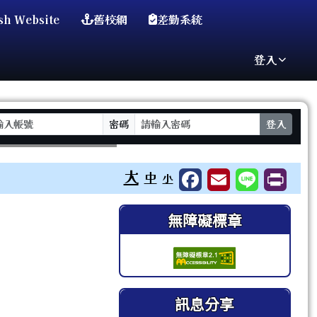
sh Website
舊校網
差勤系統
登入
密碼
登入
⏸
大
中
小
右邊區域內容
無障礙標章
訊息分享