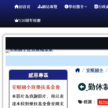
臺南市安順國小
導覽列
跳至主內容區
回首頁
網站導覽
學校簡介
行政
110周年校慶
工具列
頁尾區域
主內容區
Home
安順國小
左邊區域內容
感恩專區
回上
勤休
安順國小致樂扶基金會
本影片為致謝影片，用以表
標籤：
校內
達本校對樂扶基金會長期支