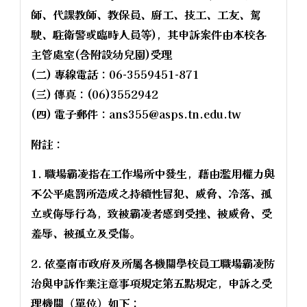
師、代課教師、教保員、廚工、技工、工友、駕
駛、駐衛警或臨時人員等)，其申訴案件由本校各
主管處室(含附設幼兒園)受理
(二) 專線電話：06-3559451-871
(三) 傳真：(06)3552942
(四) 電子郵件：ans355@asps.tn.edu.tw
附註：
1. 職場霸凌指在工作場所中發生，藉由濫用權力與
不公平處罰所造成之持續性冒犯、威脅、冷落、孤
立或侮辱行為，致被霸凌者感到受挫、被威脅、受
羞辱、被孤立及受傷。
2. 依臺南市政府及所屬各機關學校員工職場霸凌防
治與申訴作業注意事項規定第五點規定，申訴之受
理機關（單位）如下：