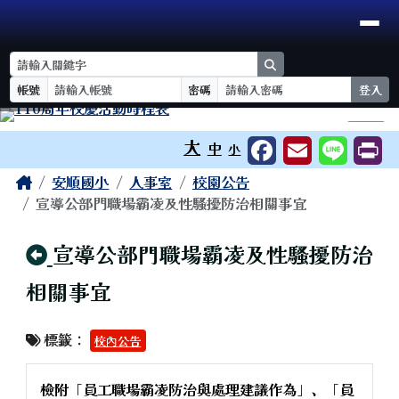
臺南市安順國小
導覽列
跳至主內容區
search
帳號
密碼
登入
工具列
⏸
大
中
小
頁尾區域
主內容區域
Home
安順國小
人事室
校園公告
宣導公部門職場霸凌及性騷擾防治相關事宜
回上頁
宣導公部門職場霸凌及性騷擾防治
相關事宜
標籤：
校內公告
檢附「員工職場霸凌防治與處理建議作為」、「員