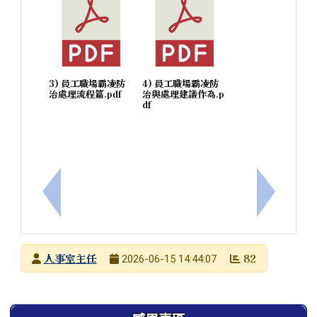
3) 員工職場霸凌防
4) 員工職場霸凌防
治處理流程篇.pdf
治與處理建議作為.p
df
上一筆：禁止性騷擾公開揭示
下一筆：
發布者
人事室主任
82
2026-06-15 14:44:07
發布日期
瀏覽次數
左邊區域內容