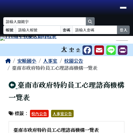
臺南市安順國小
導覽列
跳至主內容區
search
帳號
密碼
登入
工具列
⏸
大
中
小
頁尾區域
主內容區域
Home
安順國小
人事室
校園公告
臺南市政府特約員工心理諮商機構一覽表
回上頁
臺南市政府特約員工心理諮商機構
一覽表
標籤：
校內公告
人事室公告
臺南市政府特約員工心理諮商機構一覽表