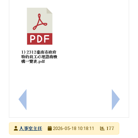
1) 2312臺南市政府
特約員工心理諮商機
構一覽表.pdf
上一筆：公告115（116）年後備軍人申請緩召日期
下一筆：
發布者
人事室主任
177
2026-05-18 10:18:11
發布日期
瀏覽次數