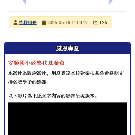
發布者
特教組長
126
2026-05-18 11:00:19
發布日期
瀏覽次數
左邊區域內容
感恩專區
安順國小致樂扶基金會
本影片為致謝影片，用以表達本校對樂扶基金會長期支
持弱勢學子的感謝。
以下影片為上述文字內容的影音呈現版本。