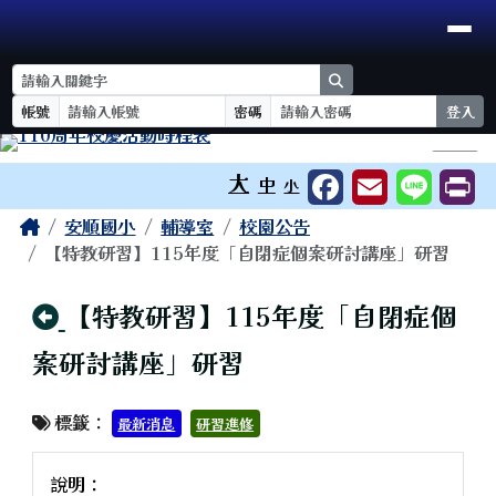
臺南市安順國小
導覽列
跳至主內容區
search
帳號
密碼
登入
工具列
⏸
大
中
小
頁尾區域
主內容區域
Home
安順國小
輔導室
校園公告
【特教研習】115年度「自閉症個案研討講座」研習
回上頁
【特教研習】115年度「自閉症個
案研討講座」研習
標籤：
最新消息
研習進修
說明：