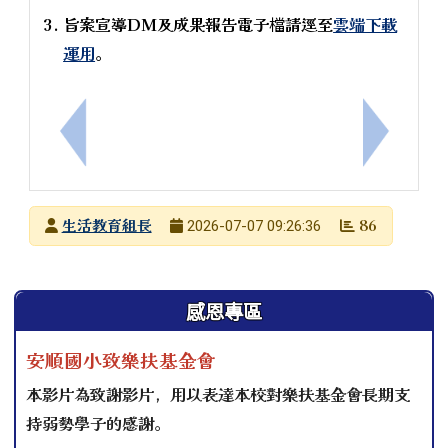
旨案宣導DM及成果報告電子檔請逕至
雲端下載
運用
。
上一筆：防治病媒蚊，定期環境巡檢及雨後落實清除
下一筆：
發布者
生活教育組長
86
2026-07-07 09:26:36
發布日期
瀏覽次數
左邊區域內容
感恩專區
安順國小致樂扶基金會
本影片為致謝影片，用以表達本校對樂扶基金會長期支
持弱勢學子的感謝。