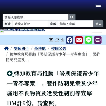
臺南市安順國小
導覽列
跳至主內容區
search
帳號
密碼
登入
工具列
⏸
大
中
小
頁尾區域
主內容區域
Home
安順國小
學務處
校園公告
轉知教育局推動「暑期保護青少年─青春專案」，製作
防制兒童及...
回上頁
轉知教育局推動「暑期保護青少年
─青春專案」，製作防制兒童及少年
施用不良物質及遭受性剝削等宣導
DM計5份，請查照。