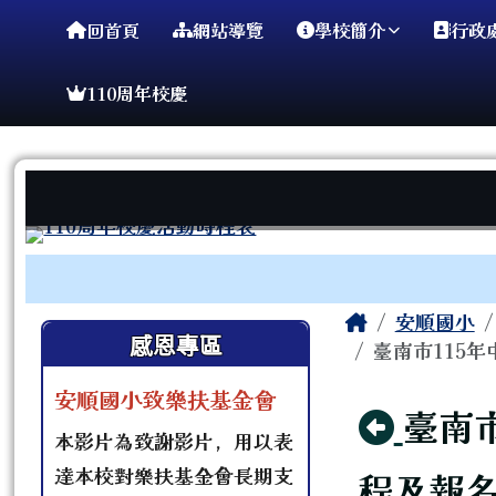
臺南市安順國小
導覽列
跳至主內容區
回首頁
網站導覽
學校簡介
行政
110周年校慶
工具列
頁尾區域
主內容區
Home
安順國小
左邊區域內容
感恩專區
臺南市115
安順國小致樂扶基金會
回上
臺南
本影片為致謝影片，用以表
達本校對樂扶基金會長期支
程及報