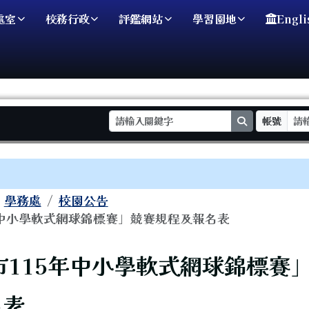
處室
校務行政
評鑑網站
學習園地
Engli
search
帳號
域
學務處
校園公告
年中小學軟式網球錦標賽」競賽規程及報名表
頁
市115年中小學軟式網球錦標賽
名表