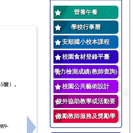
營養午餐
學校行事曆
安順國小校本課程
校園食材登錄平臺
學力檢測成績(教師查詢)
5號）。
校園公共藝術設計
校外協助教學或活動要
點
激勵教師服務及獎勵學
9-
生辦法
兒童及少年施用不良物質及遭受性剝削等宣導DM計5份
下一筆：115學年度-安順國小-霸凌防制相關