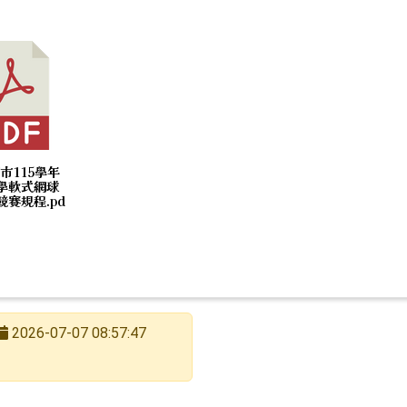
。
hool.aspx?sch=213626
hool.aspx?sch=213626
hool.aspx?sch=213626
hool.aspx?sch=213626
hool.aspx?sch=213626
hool.aspx?sch=213626
南市115學年
學軟式網球
競賽規程.pd
2026-07-07 08:57:47