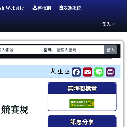
sh Website
舊校網
差勤系統
登入
密碼
登入
⏸
大
中
小
右邊區域內容
無障礙標章
」競賽規
訊息分享