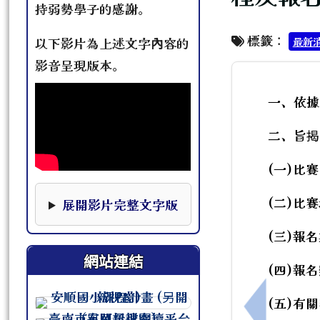
持弱勢學子的感謝。
標籤：
最新
以下影片為上述文字內容的
影音呈現版本。
一、依據
二、旨揭
(一)比
本影片下方提供完整文字版，可作為影片資訊的替
(二)比
展開影片完整文字版
(三)報
網站連結
(四)報
(五)有
連至 http://course.tn.edu.tw/sc
上一筆：轉