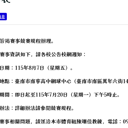
消息
旨揭賽事競賽規程辦理。
賽事資訊如下，請各校公告校網週知：
賽日期：115年8月7日（星期五）。
代閱讀內容。
賽地點：臺南市南寧高中網球中心（臺南市南區萬年六街14
名期間：即日起至115年7月20日（星期一）下午5時止。
名辦法：詳細辦法請參閱競賽規程。
關賽事相關問題，請逕洽本市體育組陳翊佳教練，電話：098
hool.aspx?sch=213626
知教育局推動「暑期保護青少年─青春專案」，製作防制