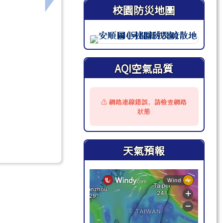
校園防災地圖
此圖為安順國小校園防災地圖（
AQI空氣品質
⚠️ 網路連線錯誤，請檢查網路
狀態
天氣預報