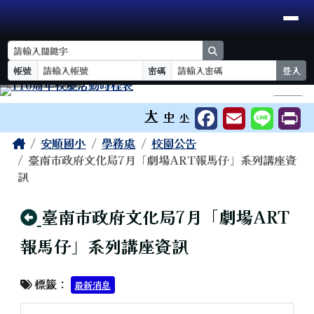
臺南市安順國小
導覽列
跳至主內容區
search
帳號
密碼
登入
工具列
⏸
大
中
小
頁尾區域
主內容區域
Home
安順國小
學務處
校園公告
臺南市政府文化局7月「劇場ART報馬仔」系列講座資
訊
回上頁
臺南市政府文化局7月「劇場ART
報馬仔」系列講座資訊
標籤：
最新消息