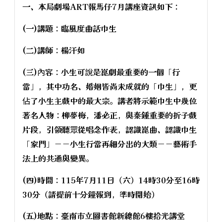
一、本局劇場ART報馬仔7月講座資訊如下：
(一)講題：臨風度曲話巾生
(二)講師：楊汗如
(三)內容：小生可說是崑劇最重要的一個「行
當」，其中功名、婚姻皆尚未成就的「巾生」，更
佔了小生主戲中的最大宗。講者將示範巾生中幾位
著名人物：柳夢梅，潘必正，與秦鍾重要的折子戲
片段，引領聽眾從唱念作表，認識崑曲、認識巾生
「家門」－－小生行當再細分出的大類－－藝術手
法上的共通與變異。
(四)時間：115年7月11日（六）14時30分至16時
30分（請提前十分鐘報到，準時開始）
(五)地點：臺南市立圖書館新總館6樓拾光講堂