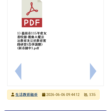
1) 臺南市115年度友
善校園-推動人權法
治教育及公民教育實
踐研習(合併議題)
(新市國中).pdf
上一筆：社團法人臺灣太祖慈善會開設多元學生校外
下一筆：
發布者
生活教育組長
135
2026-06-06 09:44:12
發布日期
瀏覽次數