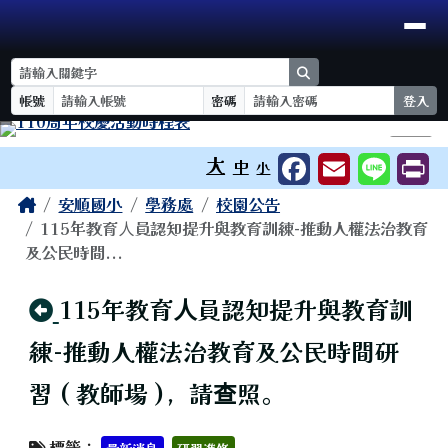
臺南市安順國小
導覽列
跳至主內容區
search
帳號
密碼
登入
工具列
⏸
大
中
小
頁尾區域
主內容區域
Home
安順國小
學務處
校園公告
115年教育⼈員認知提升與教育訓練-推動人權法治教育
及公民時間...
回上頁
115年教育⼈員認知提升與教育訓
練-推動人權法治教育及公民時間研
習 ( 教師場 )，請查照。
標籤：