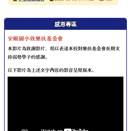
發布日期
瀏覽次數
左邊區域內容
感恩專區
安順國小致樂扶基金會
本影片為致謝影片，用以表達本校對樂扶基金會長期支
持弱勢學子的感謝。
以下影片為上述文字內容的影音呈現版本。