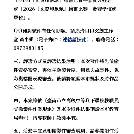
「2026『文資印象派』繪畫比賽─參賽人姓名」
或「2026『文資印象派』繪畫比賽─參賽學校或
單位」。
(六)如對徵件有任何問題，請逕洽目目文創工作
室 黃小姐（電子郵件：
連結請按此
），聯絡電話：
0972983185。
三、評選方式及評選結果說明：本次徵件將先依繳
件資格審查，再依主題契合度、創意與故事性、色
彩與構圖表現審查。後續將頒發本市獎狀及將作品
公開展示。
四、本案將依《臺南市立高級中等以下學校教職員
獎懲案件作業規定》及本次徵件結果函請本府教育
局辦理「指導教師」敘獎事宜。
五、活動事宜及相關徵件審查規則，請參閱附件活