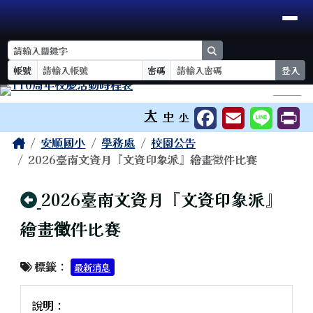
臺南市安順國小
導覽列
跳至主內容區
search
帳號
密碼
登入
工具列
⏸
大
中
小
頁尾區域
主內容區域
Home
安順國小
學務處
校園公告
2026臺南文資月『文資印象派』繪畫徵件比賽
回上頁
2026臺南文資月『文資印象派』
繪畫徵件比賽
標籤：
最新消息
說明：