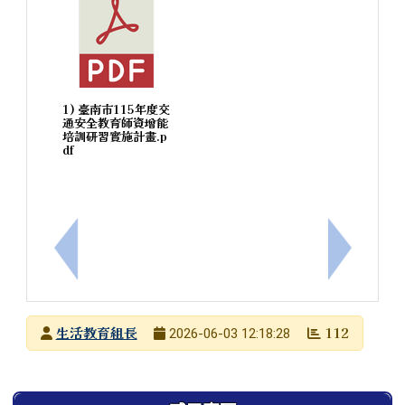
1) 臺南市115年度交
通安全教育師資增能
培訓研習實施計畫.p
df
上一筆：落實「巡、倒、清、刷」，杜絕病媒蚊孳生
下一筆：臺
發布者
生活教育組長
112
2026-06-03 12:18:28
發布日期
瀏覽次數
左邊區域內容