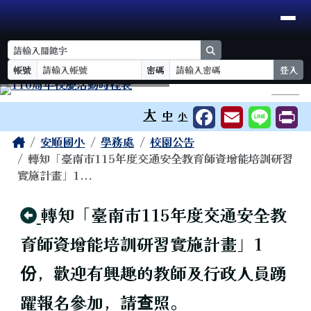
臺南市安順國小
導覽列
跳至主內容區
search
帳號
密碼
登入
工具列
⏸
大
中
小
頁尾區域
主內容區域
Home
安順國小
學務處
校園公告
轉知「臺南市115年度交通安全教育師資增能培訓研習
實施計畫」1...
回上頁
轉知「臺南市115年度交通安全教
育師資增能培訓研習實施計畫」1
份，歡迎有興趣的教師及行政人員踴
躍報名參加，請查照。