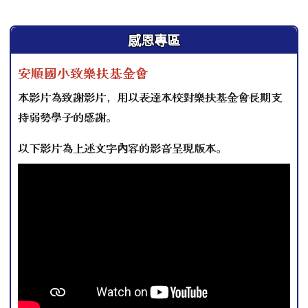
發布日期
瀏覽次數
左邊區域內容
感恩專區
安順國小致樂扶基金會
本影片為致謝影片，用以表達本校對樂扶基金會長期支
持弱勢學子的感謝。
以下影片為上述文字內容的影音呈現版本。