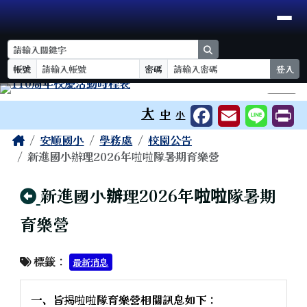
臺南市安順國小
導覽列
跳至主內容區
search
帳號
密碼
登入
工具列
⏸
大
中
小
頁尾區域
主內容區域
Home
安順國小
學務處
校園公告
新進國小辦理2026年啦啦隊暑期育樂營
回上頁
新進國小辦理2026年啦啦隊暑期
育樂營
標籤：
最新消息
一、旨揭啦啦隊育樂營相關訊息如下：