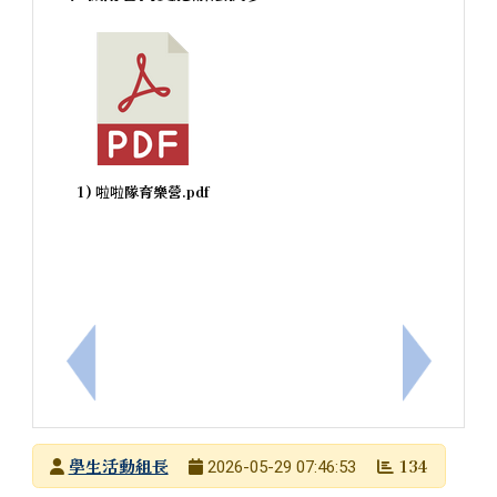
1) 啦啦隊育樂營.pdf
上一筆：熱傷害衛教宣導
下一筆：
發布者
學生活動組長
134
2026-05-29 07:46:53