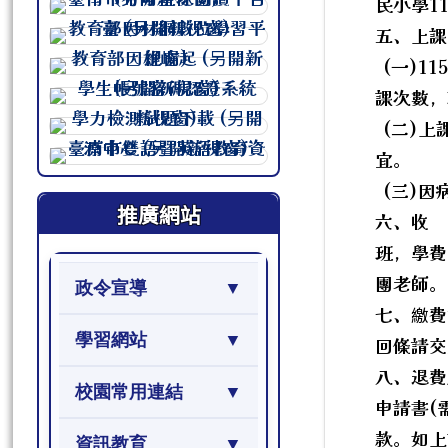
民小學1
連至 http://course.tn.edu.tw/sc
五、上課
連至 http://course.tn.edu.tw/sc
(一)11
連至 http://course.tn.edu.tw/sc
課次數，
連至 http://course.tn.edu.tw/sc
(二)上
連至 http://course.tn.edu.tw/sc
宜。
連至 http://course.tn.edu.tw/sc
(三)因
推廣網站
六、收 
班，學費
團老師。
政令宣導
七、繳費
學習網站
回條請交
八、退費
校園常用連結
申請書(
款。如上
資訊教育