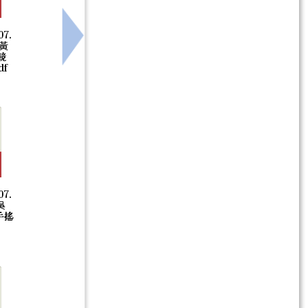
07.
同守護學生安全，請查照。
下一筆：轉知財團法人福智文教基金會辦理
0黃
競
f
07.
吳
手搖