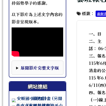
持弱勢學子的感謝。
標籤：
最新
以下影片為上述文字內容的
影音呈現版本。
一、目
二、主 
話： 06-
三、報名
115年6
本影片下方提供完整文字版，可作為影片資訊的替
展開影片完整文字版
消息的公
115 年6
6/11(
網站連結
四、報名
(一)線
連至 http://course.tn.edu.tw/sc