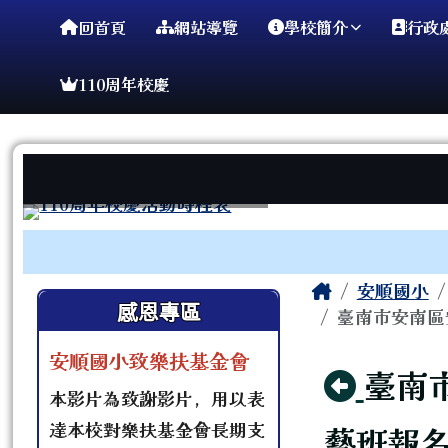
臺南市安順國小
導覽列
跳至主內容區
回首頁
網站導覽
學校簡介
行政
110周年校慶
工具列
頁尾區域
主內容區
Home
安順國小
左邊區域內容
感恩專區
臺南市安南區安
安順國小致樂扶基金會
回上
臺南
本影片為致謝影片，用以表
達本校對樂扶基金會長期支
藝班報名