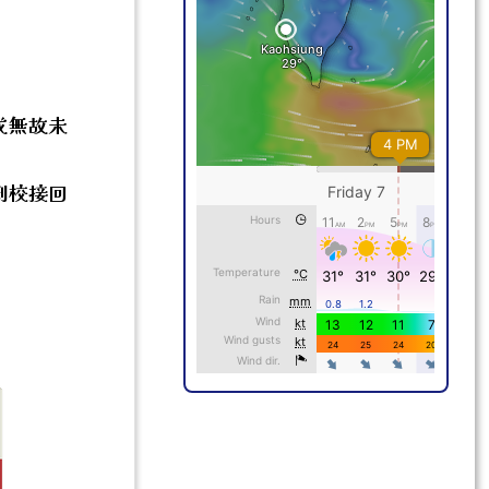
或無故未
。
到校接回
。