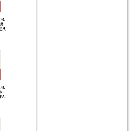
08.
0吳
班八
08.
林
A.