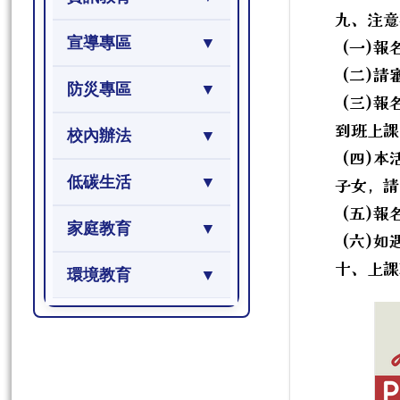
九、注意
宣導專區
(一)報
(二)請
防災專區
(三)報
到班上課
校內辦法
(四)本
低碳生活
子女，請
(五)報
家庭教育
(六)如
十、上課
環境教育