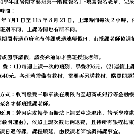
14學年度暑期才藝班第一階段報名」-填寫報名表單，完
hool.aspx?sch=213626
時間：
hool.aspx?sch=213626
5 年 7月1 日至 115 年 8 月 21 日，上課時間每次 2 小
hool.aspx?sch=213626
班別不同，上課時間也有所不同。
hool.aspx?sch=213626
課期間若遇市府宣布停課或遇連續假日，由授課老師協調
hool.aspx?sch=213626
hool.aspx?sch=213626
病或因事請假，請務必通知才藝班授課老師。
費：(1)每週上課一次的班別，學費896元。(2)連續上
640元。各班若需備有教材，需要再另購教材，購買問題
方式：收到繳費三聯單後在期限內至超商或銀行等金融
至各才藝班授課老師。
原則：若因病或轉學而無法上課需中途退出，請至學務
需敘明理由)，依照上課次數比例退費，且待所有課程結
課日遇停課，課程順延，由授課老師協調補課事宜。