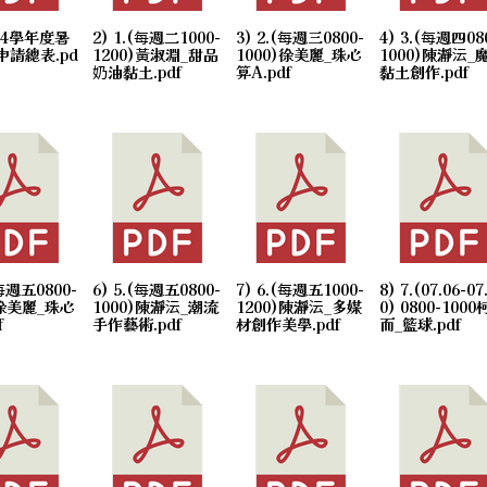
114學年度暑
2) 1.(每週二1000-
3) 2.(每週三0800-
4) 3.(每週四08
申請總表.pd
1200)黃淑淵_甜品
1000)徐美麗_珠心
1000)陳瀞沄_
奶油黏土.pdf
算A.pdf
黏土創作.pdf
(每週五0800-
6) 5.(每週五0800-
7) 6.(每週五1000-
8) 7.(07.06-07
)徐美麗_珠心
1000)陳瀞沄_潮流
1200)陳瀞沄_多媒
0) 0800-100
f
手作藝術.pdf
材創作美學.pdf
而_籃球.pdf