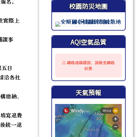
成報名。
校園防災地圖
時，依實際上
此圖為安順國小校園防災地圖（
補課事
AQI空氣品質
⚠️ 網路連線錯誤，請檢查網路
課五日
狀態
請洽各社
天氣預報
機構繳納，
處填寫退費
束後統一退