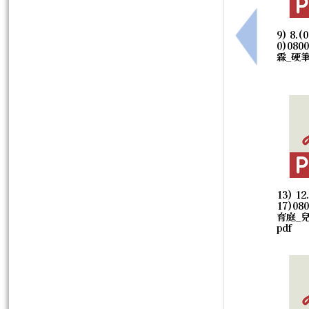
9) 8.(0
上一筆：適
0)080
霖_硬筆
13) 12
17)08
育庭_
pdf