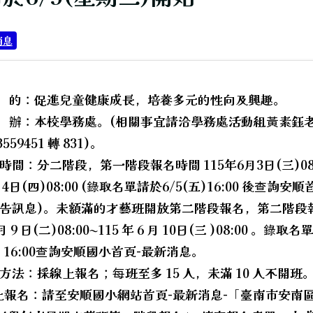
消息
 的：促進兒童健康成長，培養多元的性向及興趣。
辦：本校學務處。(相關事宜請洽學務處活動組黃素鈺
3559451 轉 831)。
時間：分二階段，第一階段報名時間 115年6月3日(三)08:
月4日(四)08:00 (錄取名單請於6/5(五)16:00 後查詢安
代閱讀內容。
告訊息)。未額滿的才藝班開放第二階段報名，第二階段
 月 9 日(二)08:00~115 年 6 月 10日(三 )08:00 。錄取
四) 16:00查詢安順國小首頁-最新消息。
方法：採線上報名；每班至多 15 人，未滿 10 人不開班
上報名：請至安順國小網站首頁-最新消息-「臺南市安南
hool.aspx?sch=213626