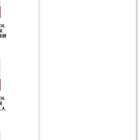
08.
侯
師創
08.
黃
人人