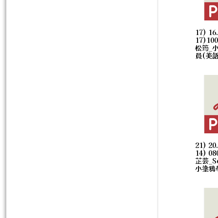
17) 16
17)10
松筠_
員(美語)
21) 20
14) 0
芷芸_Sc
小塗鴉學