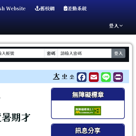
sh Website
舊校網
差勤系統
登入
密碼
登入
⏸
大
中
小
右邊區域內容
無障礙標章
.
度暑期才
訊息分享