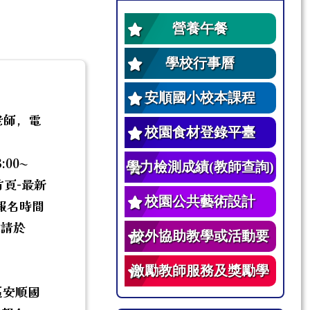
營養午餐
學校行事曆
安順國小校本課程
老師，電
校園食材登錄平臺
00~
學力檢測成績(教師查詢)
順首頁-最新
校園公共藝術設計
報名時間
名單請於
校外協助教學或活動要
點
。
激勵教師服務及獎勵學
區安順國
生辦法