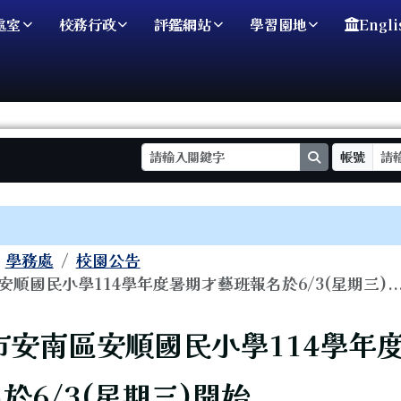
處室
校務行政
評鑑網站
學習園地
Engli
search
帳號
域
學務處
校園公告
順國民小學114學年度暑期才藝班報名於6/3(星期三)..
頁
市安南區安順國民小學114學年
於6/3(星期三)開始