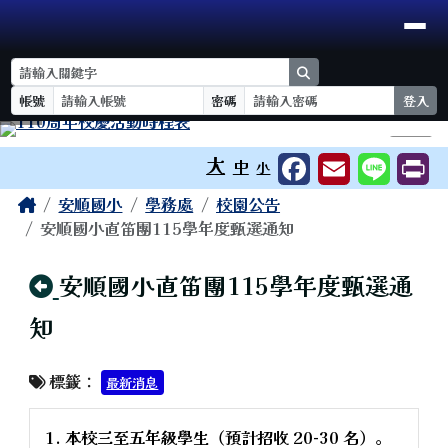
臺南市安順國小
導覽列
跳至主內容區
search
帳號
密碼
登入
工具列
⏸
大
中
小
頁尾區域
主內容區域
Home
安順國小
學務處
校園公告
安順國小直笛團115學年度甄選通知
回上頁
安順國小直笛團115學年度甄選通
知
標籤：
最新消息
1. 本校三至五年級學生（預計招收 20-30 名）。