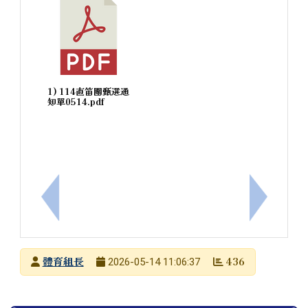
1) 114直笛團甄選通
知單0514.pdf
上一筆：國語日報社辦理「守住一個心願 從選擇開始
下一筆：1
發布者
體育組長
436
2026-05-14 11:06:37
發布日期
瀏覽次數