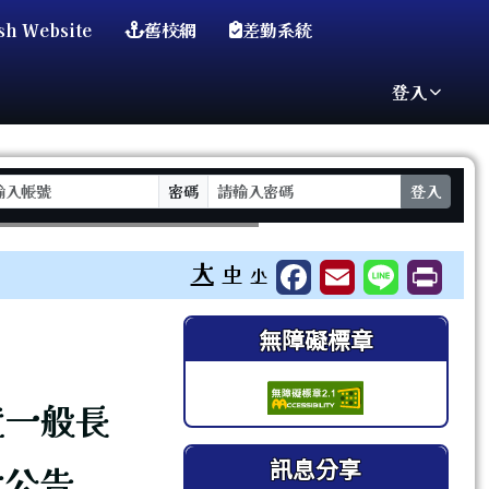
sh Website
舊校網
差勤系統
登入
密碼
登入
⏸
大
中
小
右邊區域內容
無障礙標章
度一般長
訊息分享
考公告