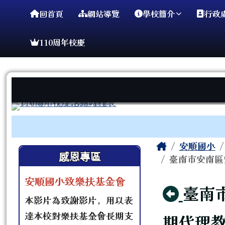
臺南市安順國小
導覽列
跳至主內容區
回首頁
網站導覽
學校簡介
行政
110周年校慶
工具列
頁尾區域
主內容區
Home
安順國小
左邊區域內容
感恩專區
臺南市安南區
安順國小致樂扶基金會
回上
臺南
本影片為致謝影片，用以表
達本校對樂扶基金會長期支
期代理