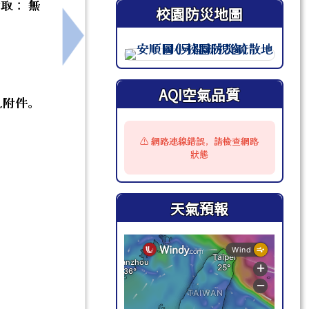
備取： 無
校園防災地圖
tion認證工作坊延期辦理。
下一筆：臺南市安南區安順國民小學115
此圖為安順國小校園防災地圖（
AQI空氣品質
見附件。
⚠️ 網路連線錯誤，請檢查網路
狀態
天氣預報