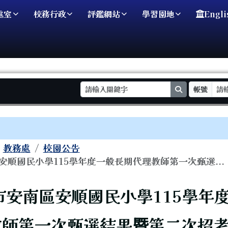
處室
校務行政
評鑑網站
學習園地
Engli
search
帳號
域
教務處
校園公告
安順國民小學115學年度一般長期代理教師第一次甄選...
頁
市安南區安順國民小學115學年
教師第一次甄選結果暨第二次招