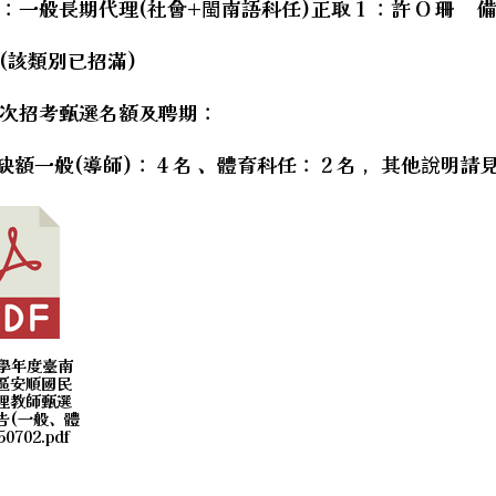
：一般長期代理(社會+閩南語科任)正取 1 ：許 O 珊 
hool.aspx?sch=213626
hool.aspx?sch=213626
類別已招滿)
颱風來襲，7月10日辦理Google Certified Educa
hool.aspx?sch=213626
次招考甄選名額及聘期：
hool.aspx?sch=213626
hool.aspx?sch=213626
一般(導師)： 4 名 、體育科任： 2 名 ，其他說明請
hool.aspx?sch=213626
15學年度臺南
區安順國民
理教師甄選
告(一般、體
0702.pdf