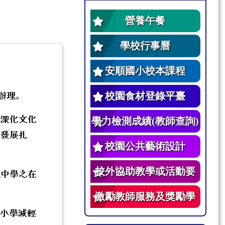
營養午餐
學校行事曆
安順國小校本課程
辦理。
校園食材登錄平臺
，深化文化
學力檢測成績(教師查詢)
續發展扎
校園公共藝術設計
校外協助教學或活動要
民中學之在
點
激勵教師服務及獎勵學
中小學減輕
生辦法