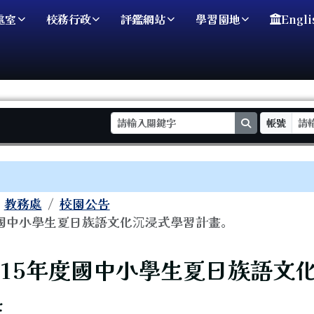
處室
校務行政
評鑑網站
學習園地
Engli
search
帳號
域
教務處
校園公告
度國中小學生夏日族語文化沉浸式學習計畫。
頁
115年度國中小學生夏日族語文
畫。