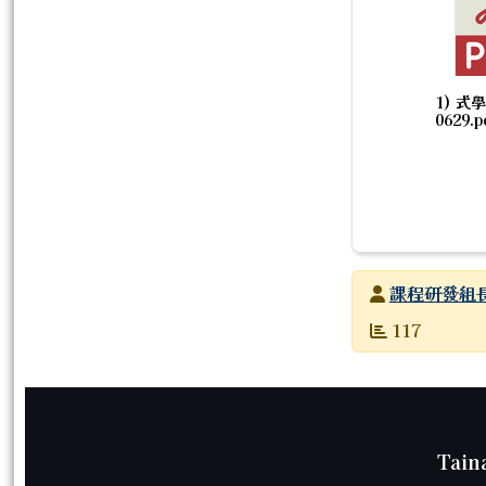
1) 式
0629.p
發布者
課程研發組
發布日期
瀏覽次數
117
頁尾區域內容
Tain