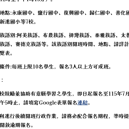
地點:永康國中、鹽行國中、復興國中、歸仁國中、善化
新進國小等7校。
族語別:阿美族語、布農族語、排灣族語、泰雅族語、太
族語、賽德克族語等。該族語別開班時間、地點、請詳計
南市安南區安順國民小學115學年度長期代理教師甄選簡
覽表。
條件:每班上限10名學生，報名3人以上方可成班。
：
各校鼓勵並協助有意願學習之學生，即日起報名至115年7
午5時止，請填寫Google表單報名
連結
。
順利進行後續開班行政作業，請務必配合報名期程，準時
開放逾期報名。