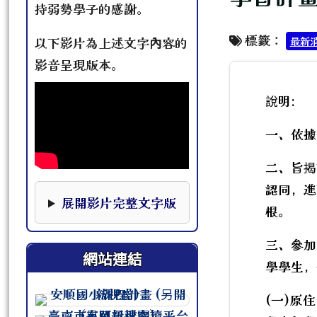
持弱勢學子的感謝。
標籤：
最新
以下影片為上述文字內容的
影音呈現版本。
說明:
一、依據
二、旨揭
認同，進
本影片下方提供完整文字版，可作為影片資訊的替
展開影片完整文字版
根。
三、參加
網站連結
學學生，
(一)原
連至 http://course.tn.edu.tw/sc