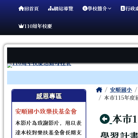
臺南市安順國小
導覽列
跳至主內容區
回首頁
網站導覽
學校簡介
行政
110周年校慶
工具列
頁尾區域
主內容區
Home
安順國小
左邊區域內容
感恩專區
本市115年
安順國小致樂扶基金會
回上
本市
本影片為致謝影片，用以表
達本校對樂扶基金會長期支
學習計