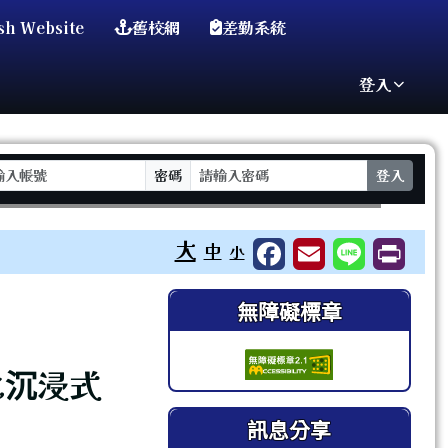
sh Website
舊校網
差勤系統
登入
密碼
登入
⏸
大
中
小
右邊區域內容
無障礙標章
化沉浸式
訊息分享