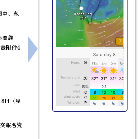
國中、永
魯閣族
畫附件4
章（一次公告分次招考）
下一筆：轉知本市115年度科學教育「蘋
月8日（星
提交報名資