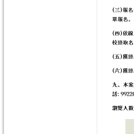
(三)報
單報名。
(四)依
校錄取名
(五)獲
(六)獲
九、本案
話: 992
瀏覽人數: