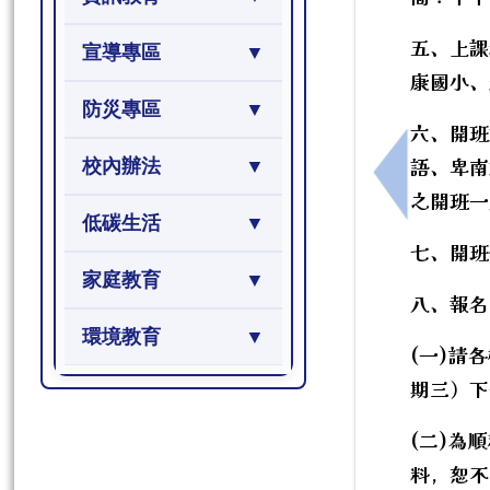
五、上課
宣導專區
康國小、
防災專區
六、開班
語、卑南
校內辦法
上一筆：臺
之開班一
低碳生活
七、開班
家庭教育
八、報名
環境教育
(一)請
期三）下
(二)為
料，恕不