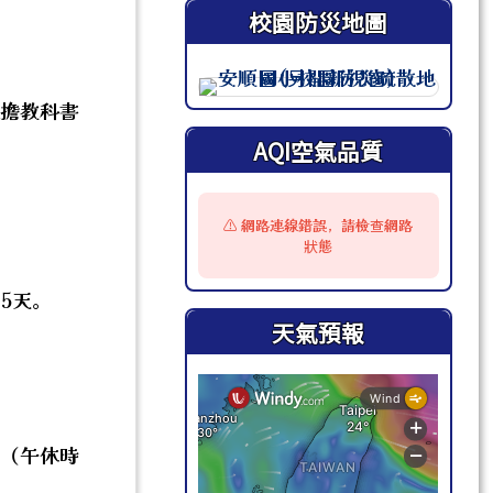
校園防災地圖
此圖為安順國小校園防災地圖（
負擔教科書
AQI空氣品質
⚠️ 網路連線錯誤，請檢查網路
狀態
5天。
天氣預報
鐘（午休時