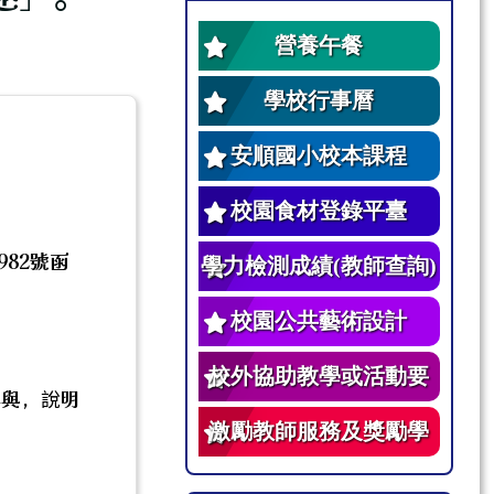
營養午餐
學校行事曆
安順國小校本課程
校園食材登錄平臺
982號函
學力檢測成績(教師查詢)
校園公共藝術設計
校外協助教學或活動要
參與，說明
點
激勵教師服務及獎勵學
生辦法