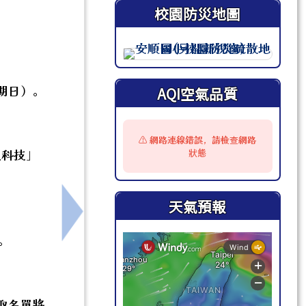
校園防災地圖
此圖為安順國小校園防災地圖（
星期日）。
AQI空氣品質
⚠️ 網路連線錯誤，請檢查網路
訊科技」
狀態
天氣預報
暑假場」。
下一筆：轉知⾼雄市政府教育局辦理115
。
取名單將