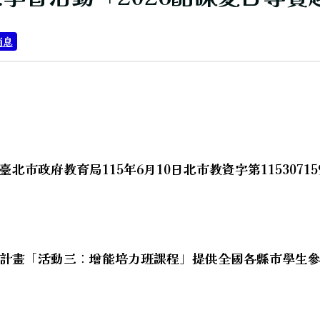
消息
北市政府教育局115年6月10日北市教資字第11530715
代閱讀內容。
計畫「活動三︰增能培力班課程」提供全國各縣市學生
hool.aspx?sch=213626