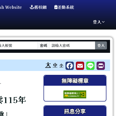
sh Website
舊校網
差勤系統
登入
密碼
登入
⏸
大
中
小
右邊區域內容
無障礙標章
.
115年
訊息分享
趣」。