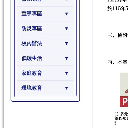
於115
宣導專區
防災專區
三、檢附
校內辦法
低碳生活
四、本案聯
家庭教育
環境教育
1) 多
課程規劃
f