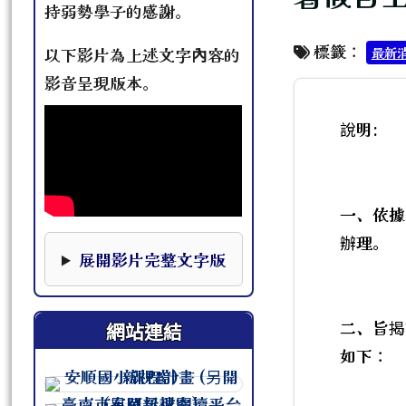
持弱勢學子的感謝。
標籤：
最新
以下影片為上述文字內容的
影音呈現版本。
說明:
一、依據臺
辦理。
本影片下方提供完整文字版，可作為影片資訊的替
展開影片完整文字版
二、旨揭
網站連結
如下：
連至 http://course.tn.edu.tw/sc