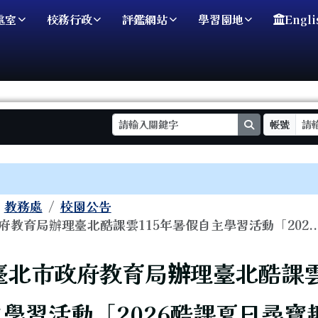
處室
校務行政
評鑑網站
學習園地
Engli
search
帳號
域
教務處
校園公告
教育局辦理臺北酷課雲115年暑假自主學習活動「202..
頁
臺北市政府教育局辦理臺北酷課雲
學習活動「2026酷課夏日尋寶