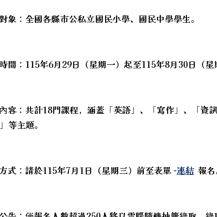
hool.aspx?sch=213626
動對象：全國各縣市公私立國民小學、國民中學學生。
hool.aspx?sch=213626
hool.aspx?sch=213626
hool.aspx?sch=213626
程時間：115年6月29日（星期一）起至115年8月30日（
hool.aspx?sch=213626
hool.aspx?sch=213626
動內容：共計18門課程，涵蓋「英語」、「寫作」、「資
」等主題。
知本市後壁區樹人國小辦理「版畫創作設計與應用研習-
名方式：請於115年7月1日（星期三）前至表單 -
連結
報名
取公告：倘報名人數超過250人將以電腦隨機抽籤錄取，錄