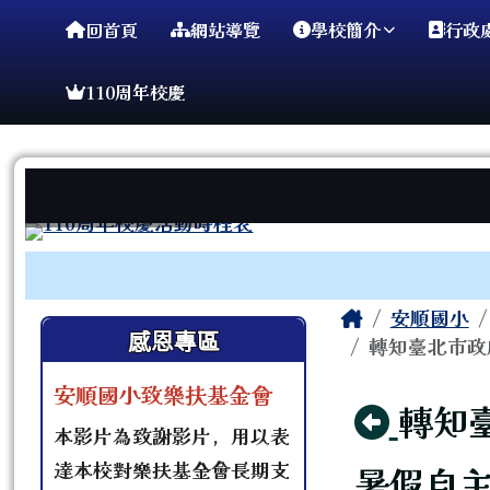
臺南市安順國小
導覽列
跳至主內容區
回首頁
網站導覽
學校簡介
行政
110周年校慶
工具列
頁尾區域
主內容區
Home
安順國小
左邊區域內容
感恩專區
轉知臺北市政府
安順國小致樂扶基金會
回上
轉知
本影片為致謝影片，用以表
達本校對樂扶基金會長期支
暑假自主