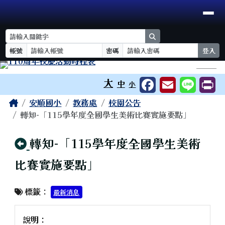
臺南市安順國小
導覽列
跳至主內容區
search
帳號
密碼
登入
工具列
⏸
大
中
小
頁尾區域
主內容區域
Home
安順國小
教務處
校園公告
轉知-「115學年度全國學生美術比賽實施要點」
回上頁
轉知-「115學年度全國學生美術
比賽實施要點」
標籤：
最新消息
說明：