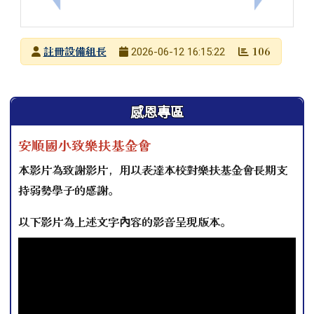
發布者
註冊設備組長
106
2026-06-12 16:15:22
發布日期
瀏覽次數
左邊區域內容
感恩專區
安順國小致樂扶基金會
本影片為致謝影片，用以表達本校對樂扶基金會長期支
持弱勢學子的感謝。
以下影片為上述文字內容的影音呈現版本。