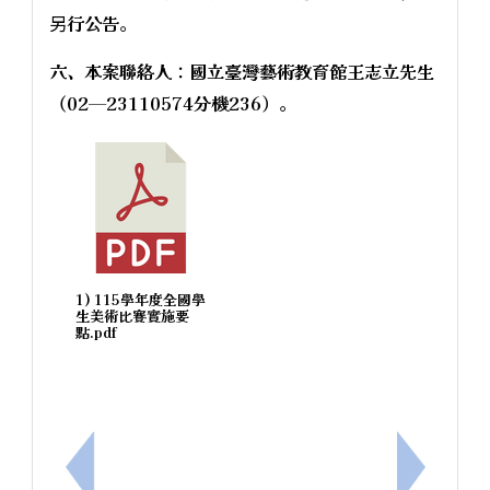
另行公告。
六、本案聯絡人：國立臺灣藝術教育館王志立先生
（02─23110574分機236）。
1) 115學年度全國學
生美術比賽實施要
點.pdf
上一筆：轉知⾼雄市政府教育局辦理115年度「因材
下一筆：轉知