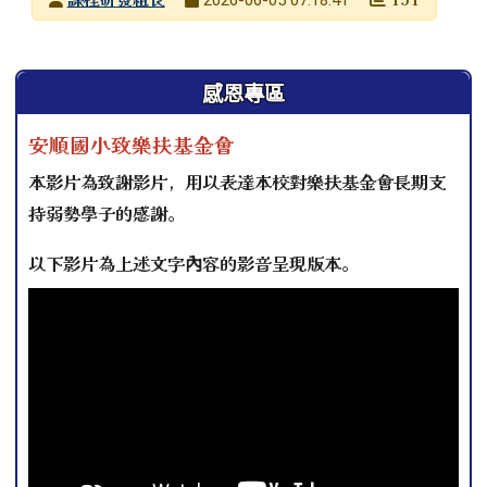
發布日期
瀏覽次數
左邊區域內容
感恩專區
安順國小致樂扶基金會
本影片為致謝影片，用以表達本校對樂扶基金會長期支
持弱勢學子的感謝。
以下影片為上述文字內容的影音呈現版本。