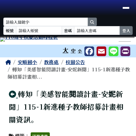
臺南市安順國小
導覽列
跳至主內容區
search
帳號
密碼
登入
工具列
⏸
大
中
小
頁尾區域
主內容區域
Home
安順國小
教務處
校園公告
轉知「美感智能閱讀計畫-安妮新聞」115-1新進種子教
師招募計畫相...
回上頁
轉知「美感智能閱讀計畫-安妮新
聞」115-1新進種子教師招募計畫相
關資訊。
標籤：