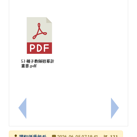
5) 種子教師招募計
畫書.pdf
上一筆：有關本市115年度科學教育「校園生物多樣
下一筆：
發布者
課程研發組長
131
2026-06-05 07:18:41