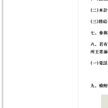
(二)本
(三)將
七、參與
八、若有
所王思涵
(一)電話：
九、檢附