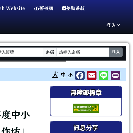
sh Website
舊校網
差勤系統
登入
密碼
登入
⏸
大
中
小
右邊區域內容
無障礙標章
年度中小
訊息分享
工作坊」