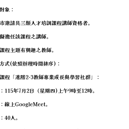
hool.aspx?sch=213626
與對象：
hool.aspx?sch=213626
hool.aspx?sch=213626
市邀請具三類人才培訓課程講師資格者。
hool.aspx?sch=213626
擬擔任該課程之講師。
hool.aspx?sch=213626
hool.aspx?sch=213626
課程主題有興趣之教師。
施方式(依照辦理時間排序)：
課程「進階2-3教師專業成長與學習社群」：
間：115年7月2日（星期四)上午9時至12時。
：線上GoogleMeet。
：40人。