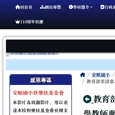
臺南市安順國小
導覽列
跳至主內容區
回首頁
網站導覽
學校簡介
行政
110周年校慶
工具列
頁尾區域
主內容區
Home
安順國小
左邊區域內容
感恩專區
教育部委請臺
安順國小致樂扶基金會
回上
教育
本影片為致謝影片，用以表
達本校對樂扶基金會長期支
學教師