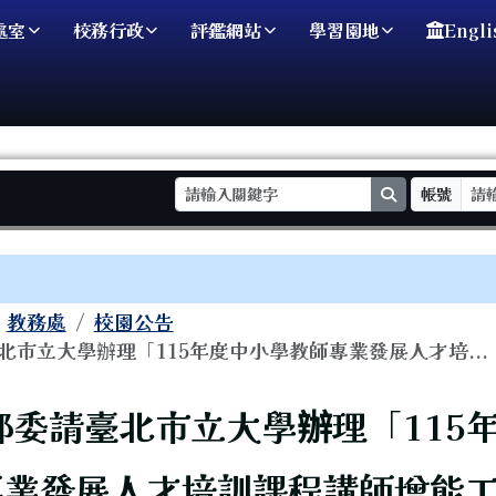
處室
校務行政
評鑑網站
學習園地
Engli
search
帳號
域
教務處
校園公告
北市立大學辦理「115年度中小學教師專業發展人才培...
頁
部委請臺北市立大學辦理「115
專業發展人才培訓課程講師增能