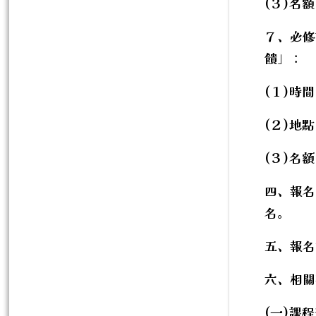
(３)名額
７、必修
饋」：
(１)時間
(２)地
(３)名額
四、報名
名。
五、報名
六、相關
(一)課