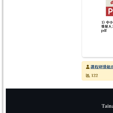
1) 中
發展人
pdf
發布者
課程研發組
發布日期
瀏覽次數
122
頁尾區域內容
Tain