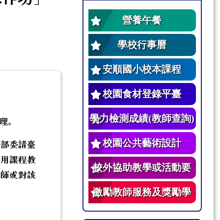
營養午餐
學校行事曆
安順國小校本課程
校園食材登錄平臺
學力檢測成績(教師查詢)
辦理。
校園公共藝術設計
育部委請臺
使用課程教
校外協助教學或活動要
講師或對該
點
激勵教師服務及獎勵學
生辦法