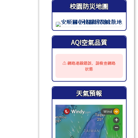
校園防災地圖
此圖為安順國小校園防災地圖（
AQI空氣品質
⚠️ 網路連線錯誤，請檢查網路
狀態
天氣預報