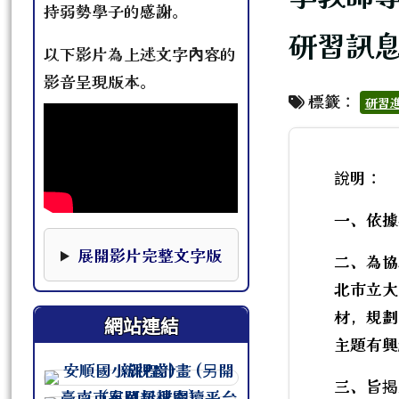
持弱勢學子的感謝。
研習訊
以下影片為上述文字內容的
影音呈現版本。
標籤：
研習
說明：
一、依據教
本影片下方提供完整文字版，可作為影片資訊的替
展開影片完整文字版
二、為協
北市立大
材，規劃
網站連結
主題有興
連至 http://course.tn.edu.tw/sc
三、旨揭