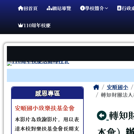
臺南市安順國小
導覽列
跳至主內容區
回首頁
網站導覽
學校簡介
行政
110周年校慶
工具列
頁尾區域
主內容區
Home
安順國小
左邊區域內容
感恩專區
轉知財團法人
安順國小致樂扶基金會
回上
轉知
本影片為致謝影片，用以表
達本校對樂扶基金會長期支
本會）辦