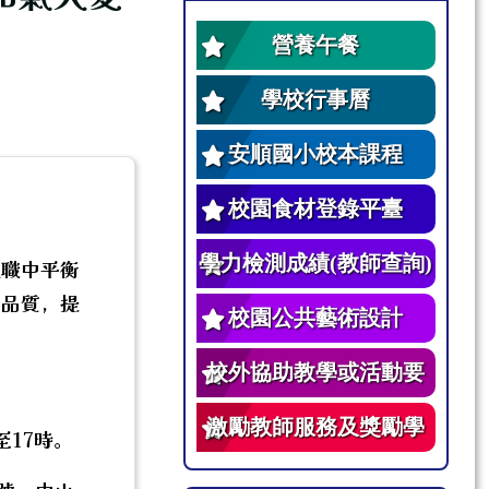
營養午餐
學校行事曆
安順國小校本課程
校園食材登錄平臺
學力檢測成績(教師查詢)
教職中平衡
動品質，提
校園公共藝術設計
校外協助教學或活動要
點
激勵教師服務及獎勵學
至17時。
生辦法