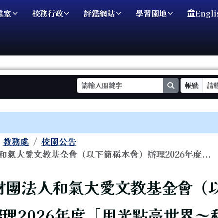
處室
校務行政
評鑑網站
學習園地
Engli
search
帳號
域
教務處
校園公告
和氣大愛文教基金會（以下簡稱本會）辦理2026年度...
頁
財團法人和氣大愛文教基金會（
理2026年度「用光點亮世界～