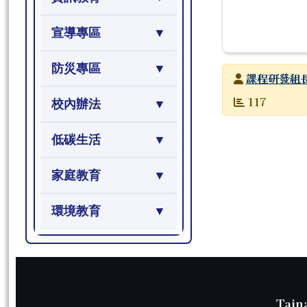
宣導專區
防災專區
發布者
課程研發組
發布日期
瀏覽次數
117
校內辦法
低碳生活
家庭教育
環境教育
頁尾區域內容
Tain