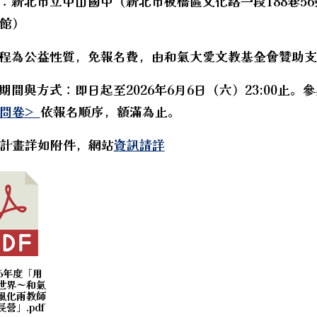
點：新北市立中山國中（新北市板橋區文化路一段188巷5
hool.aspx?sch=213626
館）
hool.aspx?sch=213626
hool.aspx?sch=213626
課程為公益性質，免報名費，由和氣大愛文教基金會贊助
hool.aspx?sch=213626
德科技中心辦理114學年度第2學期「科技領域素養導向
名期間與方式：即日起至2026年6月6日（六）23:00止。
hool.aspx?sch=213626
前問卷>
依報名順序，額滿為止。
hool.aspx?sch=213626
計畫詳如附件，網站
資訊請詳
026年度「用
世界～和氣
風化雨教師
營」.pdf