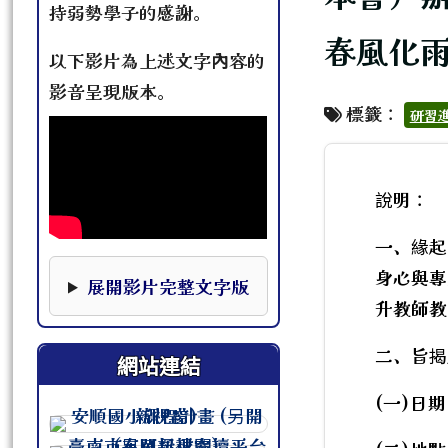
持弱勢學子的感謝。
春風化雨
以下影片為上述文字內容的
影音呈現版本。
標籤：
研習
說明：
一、緣起
本影片下方提供完整文字版，可作為影片資訊的替
身心與專
展開影片完整文字版
升教師教
二、旨揭
網站連結
(一)日期
連至 http://course.tn.edu.tw/sc