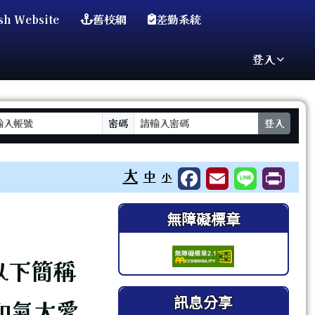
sh Website
舊校網
差勤系統
登入
密碼
登入
⏸
大
中
小
右邊區域內容
無障礙標章
以下簡稱
訊息分享
和氣大愛