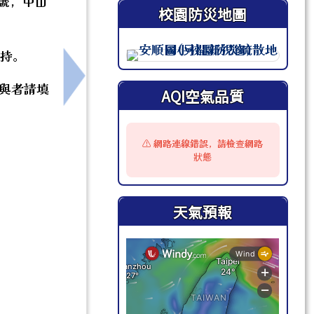
6號，中山
校園防災地圖
支持。
此圖為安順國小校園防災地圖（
暨多元課程教材」教師研習。
下一筆：轉知本市114學年度安全教育融
參與者請填
AQI空氣品質
⚠️ 網路連線錯誤，請檢查網路
狀態
天氣預報