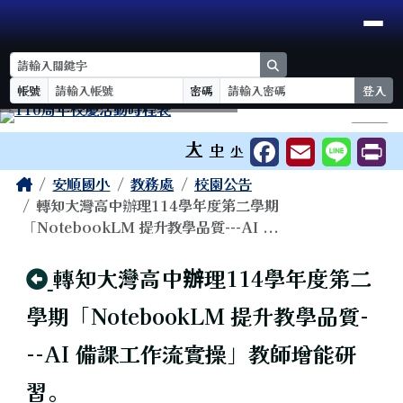
臺南市安順國小
導覽列
跳至主內容區
search
帳號
密碼
登入
工具列
⏸
大
中
小
頁尾區域
主內容區域
Home
安順國小
教務處
校園公告
轉知大灣高中辦理114學年度第二學期
「NotebookLM 提升教學品質---AI ...
回上頁
轉知大灣高中辦理114學年度第二
學期「NotebookLM 提升教學品質-
--AI 備課工作流實操」教師增能研
習。